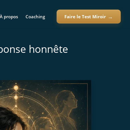
À propos
Coaching
Faire le Test Miroir
réponse honnête